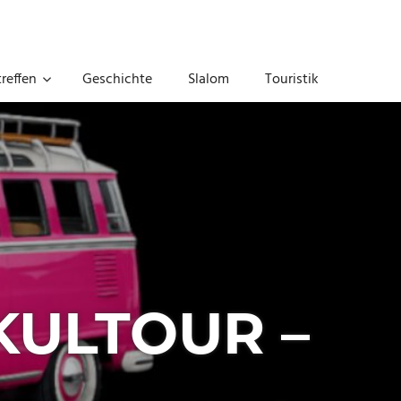
reffen
Geschichte
Slalom
Touristik
KULTOUR –